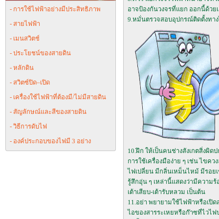
- การใช้ไฟฟ้าอย่างมีประสิทธิภาพ
อาจป้องกันวงจรที่แยก ออกนี้ด้วยเคร
9.หมั่นตรวจสอบอุปกรณ์ติดตั้งทาง
- สายไฟฟ้า
- เมนสวิตช์
- ประโยชน์ของสายดิน
- หลักดิน
- สวิตซ์ปิด–เปิด
- เครื่องใช้ไฟฟ้าที่ต้องมี/ไม่มีสายดิน
- สัญลักษณ์และสีของสายดิน
- วิธีการดับไฟ
- องค์ประกอบของไฟมี 3 อย่าง
10.ฝึก ให้เป็นคนช่างสังเกตสิ่งผิด
การใช้เครื่องมือง่าย ๆ เช่น ไขคว
ไฟเปลี่ยน มีกลิ่นเหม็นไหม้ มีรอย
รู้สึกอุ่น ๆ เหล่านี้แสดงว่ามีความ
เต้าเสียบ-เต้ารับหลวม เป็นต้น
11.อย่า พยายามใช้ไฟฟ้าหรือเปิด
ไอของสารระเหยหรือก๊าซที่ไวไฟปกคลุ