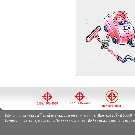
195/46 ม.5 ถนนซุปเปอร์ไฮเวย์ (แยกปอยหลวง) ต.ท่าศาลา อ.เมือง จ.เชียงใหม่ 50000
โทรศัพท์ 053-116151, 053-116152 โทรสาร 053-116152 มือถือ 086-6708087,081-38680