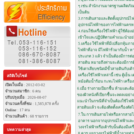
ๆ เช่น สำนักงานมาตรฐานผลิตภัณฑ
เป็นต้น
3.การเดินสายและติดตั้งอุปกรณ์ไ
อุปกรณ์ไฟฟ้าของการไฟฟ้านครหล
4.ก่อนใช้เครื่องใช้ไฟฟ้า ผู้ใช้ต
เข้าใจและปฏิบัติตามคำแนะนำอย่า
5.เครื่อง ใช้ไฟฟ้าที่มีเปลือกหุ้
ไฟฟ้าที่อาจ มีไฟฟ้ารั่วมากับน้ำ ห
ประเภท 3 แล้ว จำเป็นต้องมีการต่
สายดิน หมายถึงท่านจะต้องมีการต
ใช้เตาเสียบชนิดมีขั้วสายดินกับเต้
เครื่องใช้ไฟฟ้าเหล่านี้ เช่น ตู้เย็
สถิติเว็บไซต์
หม้อต้มน้ำร้อน กะทะไฟฟ้า เครื่อง
เปิดเว็บเมื่อ
: 2012-03-02
6.เมื่อ ร่างกายเปียกชื้น ห้ามแตะ
จำนวนสมาชิก
: 6 คน
ของผิวหนังที่เปียกชื้นจะลดลงอย
ปรับปรุงเมื่อ
: 2026-08-07
แนะนำในกรณีที่จำเป็นต้องใช้ไฟฟ้า
จำนวนครั้งที่ชม
: 1,585,878 ครั้ง
สายดินแล้ว จะต้องติดตั้งเครื่องตั
Online
: 17 คน
7.ใน การเดินสายไฟหรือลากสายไฟไ
จำนวนสินค้า
: 68 รายการ
อาคาร นอกจากอุปกรณ์ไฟฟ้าและส
วงจรไฟฟ้าหรือเต้ารับนั้นต้องมีเคร
บทความล่าสุด
8.ควร แยกวงจรไฟฟ้าที่น้ำอาจท่วม