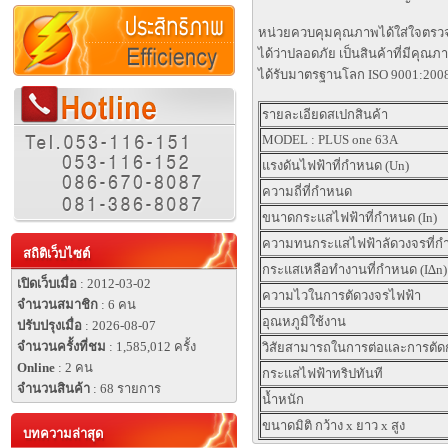
หน่วยควบคุมคุณภาพได้ใส่ใจตรวจส
ได้ว่าปลอดภัย เป็นสินค้าที่มีค
ได้รับมาตรฐานโลก ISO 9001:200
รายละเอียดสเปกสินค้า
MODEL : PLUS one 63A
แรงดันไฟฟ้าที่กำหนด (Un)
ความถี่ที่กำหนด
ขนาดกระแสไฟฟ้าที่กำหนด (In)
ความทนกระแสไฟฟ้าลัดวงจรที่กำ
สถิติเว็บไซต์
กระแสเหลือทำงานที่กำหนด (I∆n)
เปิดเว็บเมื่อ
: 2012-03-02
ความไวในการตัดวงจรไฟฟ้า
จำนวนสมาชิก
: 6 คน
อุณหภูมิใช้งาน
ปรับปรุงเมื่อ
: 2026-08-07
จำนวนครั้งที่ชม
: 1,585,012 ครั้ง
วิสัยสามารถในการต่อและการตัดก
Online
: 2 คน
กระแสไฟฟ้าทริปทันที
จำนวนสินค้า
: 68 รายการ
น้ำหนัก
ขนาดมิติ กว้าง x ยาว x สูง
บทความล่าสุด