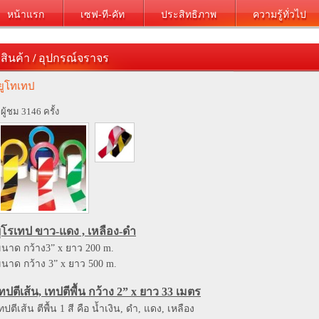
หน้าแรก
เซฟ-ที-คัท
ประสิทธิภาพ
ความรู้ทั่วไป
สินค้า
/
อุปกรณ์จราจร
ยูโทเทป
ีผู้ชม 3146 ครั้ง
ูโรเทป ขาว-แดง , เหลือง-ดำ
นาด กว้าง3” x ยาว 200 m.
นาด กว้าง 3” x ยาว 500 m.
ทปตีเส้น, เทปตีพื้น กว้าง 2” x ยาว 33 เมตร
ทปตีเส้น ตีพื้น 1 สี คือ น้ำเงิน, ดำ, แดง, เหลือง