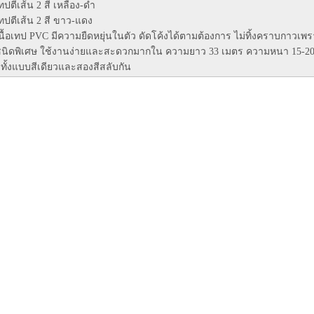
ทปตีเส้น 2 สี เหลือง-ดำ
ทปตีเส้น 2 สี ขาว-แดง
นื้อเทป PVC มีความยืดหยุ่นในตัว ดัดโค้งได้ตามต้องการ ไม่ทิ้งคราบกาวเพ
นิดพิเศษ ใช้งานง่ายและสะดวกมากใน ความยาว 33 เมตร ความหนา 15-2
ีทั้งแบบสีเดียวและสองสีสลับกัน