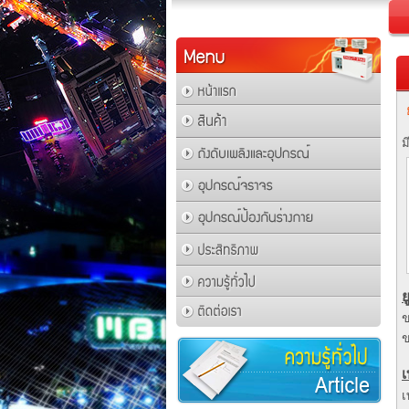
ม
ย
ข
ข
เ
เ